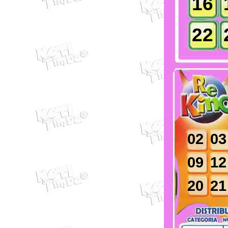
16
22
02
03
09
12
20
21