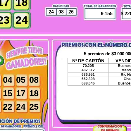
17
18
24 08 26
9.155
$ 22
23
24
5 premios de $3.000.00
Nº DE CARTÓN
VENDI
70.205
Buenos 
482.312
Mend
636.951
Río N
04
05
08
662.308
Cha
688.046
Buenos 
15
17
18
22
24
25