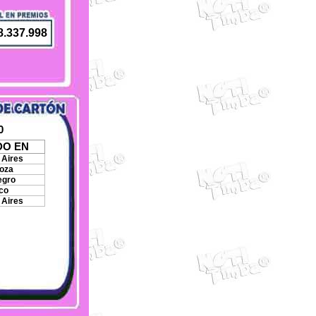
8.337.998
0
DO EN
Aires
oza
egro
co
Aires