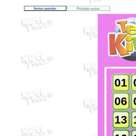
01
06
13