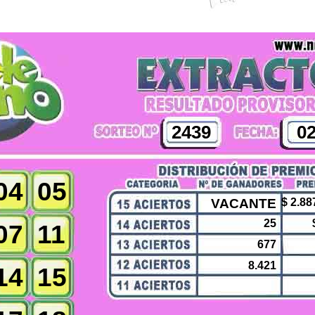
2439
02
04
05
VACANTE
$ 2.88
25
07
11
677
8.421
14
15