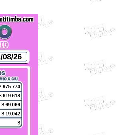
/08/26
7.975.774
$ 619.618
$ 69.066
$ 19.042
$