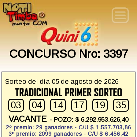
CONCURSO Nro: 3397
Sorteo del día 05 de agosto de 2026
03
04
14
17
19
35
VACANTE
- POZO: $ 6.292.953.626,40
2º premio: 29 ganadores - C/U $ 1.557.703,86
3º premio: 2099 ganadores - C/U $ 6.456,42