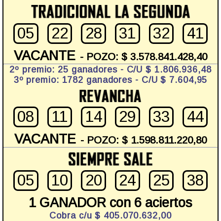
05
22
28
31
32
41
VACANTE
- POZO: $ 3.578.841.428,40
2º premio: 25 ganadores - C/U $ 1.806.936,48
3º premio: 1782 ganadores - C/U $ 7.604,95
08
11
14
29
33
44
VACANTE
- POZO: $ 1.598.811.220,80
05
10
20
24
25
38
1 GANADOR con 6 aciertos
Cobra c/u $ 405.070.632,00